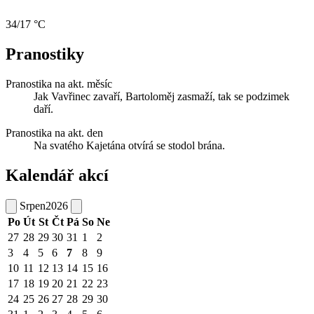
34/17 °C
Pranostiky
Pranostika na akt. měsíc
Jak Vavřinec zavaří, Bartoloměj zasmaží, tak se podzimek
daří.
Pranostika na akt. den
Na svatého Kajetána otvírá se stodol brána.
Kalendář akcí
Srpen
2026
Po
Út
St
Čt
Pá
So
Ne
27
28
29
30
31
1
2
3
4
5
6
7
8
9
10
11
12
13
14
15
16
17
18
19
20
21
22
23
24
25
26
27
28
29
30