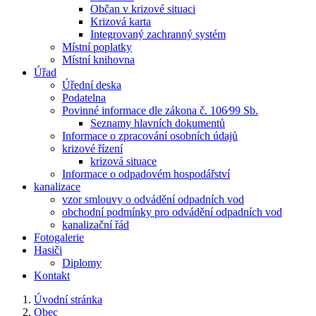
Občan v krizové situaci
Krizová karta
Integrovaný zachranný systém
Místní poplatky
Místní knihovna
Úřad
Úřední deska
Podatelna
Povinné informace dle zákona č. 106⁄99 Sb.
Seznamy hlavních dokumentů
Informace o zpracování osobních údajů
krizové řízení
krizová situace
Informace o odpadovém hospodářství
kanalizace
vzor smlouvy o odvádění odpadních vod
obchodní podmínky pro odvádění odpadních vod
kanalizační řád
Fotogalerie
Hasiči
Diplomy
Kontakt
Úvodní stránka
Obec