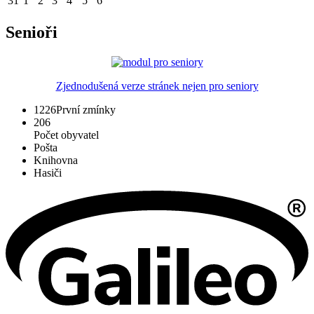
31
1
2
3
4
5
6
Senioři
Zjednodušená verze stránek nejen pro seniory
1226
První zmínky
206
Počet obyvatel
Pošta
Knihovna
Hasiči