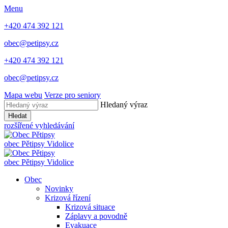
Menu
+420 474 392 121
obec@petipsy.cz
+420 474 392 121
obec@petipsy.cz
Mapa webu
Verze pro seniory
Hledaný výraz
Hledat
rozšířené vyhledávání
obec
Pětipsy
Vidolice
obec
Pětipsy
Vidolice
Obec
Novinky
Krizová řízení
Krizová situace
Záplavy a povodně
Evakuace