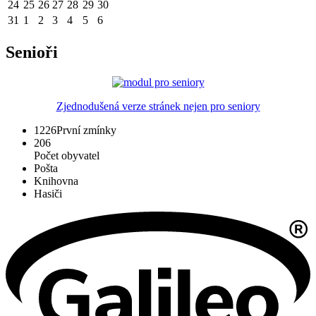
24
25
26
27
28
29
30
31
1
2
3
4
5
6
Senioři
Zjednodušená verze stránek nejen pro seniory
1226
První zmínky
206
Počet obyvatel
Pošta
Knihovna
Hasiči