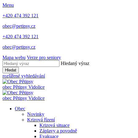
Menu
+420 474 392 121
obec@petipsy.cz
+420 474 392 121
obec@petipsy.cz
Mapa webu
Verze pro seniory
Hledaný výraz
Hledat
rozšířené vyhledávání
obec
Pětipsy
Vidolice
obec
Pětipsy
Vidolice
Obec
Novinky
Krizová řízení
Krizová situace
Záplavy a povodně
Evakuace