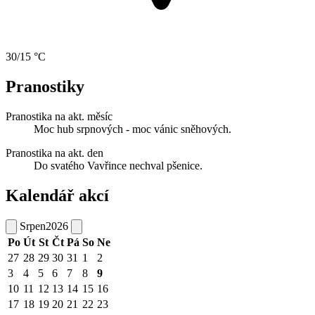
30/15 °C
Pranostiky
Pranostika na akt. měsíc
Moc hub srpnových - moc vánic sněhových.
Pranostika na akt. den
Do svatého Vavřince nechval pšenice.
Kalendář akcí
Srpen
2026
Po
Út
St
Čt
Pá
So
Ne
27
28
29
30
31
1
2
3
4
5
6
7
8
9
10
11
12
13
14
15
16
17
18
19
20
21
22
23