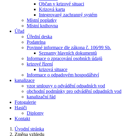
Občan v krizové situaci
Krizová karta
Integrovaný zachranný systém
Místní poplatky
Místní knihovna
Úřad
Úřední deska
Podatelna
Povinné informace dle zákona č. 106⁄99 Sb.
Seznamy hlavních dokumentů
Informace o zpracování osobních údajů
krizové řízení
krizová situace
Informace o odpadovém hospodářství
kanalizace
vzor smlouvy o odvádění odpadních vod
obchodní podmínky pro odvádění odpadních vod
kanalizační řád
Fotogalerie
Hasiči
Diplomy
Kontakt
Úvodní stránka
Změna vzhledu